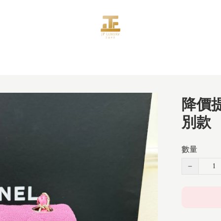
降價提示
別款
數量
−