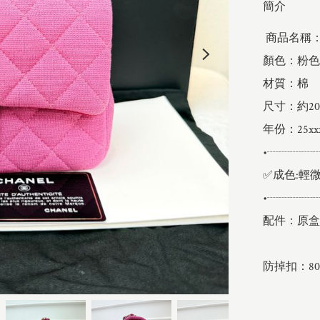
簡介
 商品名稱：Chanel 棉質CF

顏色：粉色

材質：棉

尺寸：約20c
年份：25xxx
•┈┈┈┈
✅成色:輕微
•┈┈┈┈
配件：原盒
防掉扣：802