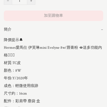
−
+
加至購物車
簡介
−
降價提示🔔

Hermes愛馬仕 伊芙琳mini Evelyne 8w/唇膏粉 🫦送多功能內
格💁🏻‍♂️

材質:TC皮

顏色：8W

年份:Y/2020年

成色：輕微使用痕跡

尺寸約：16cm

配件：彩肩帶 塵袋 盒
