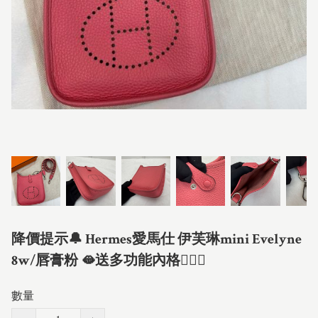
降價提示🔔 Hermes愛馬仕 伊芙琳mini Evelyne
8w/唇膏粉 🫦送多功能內格💁🏻‍♂️
數量