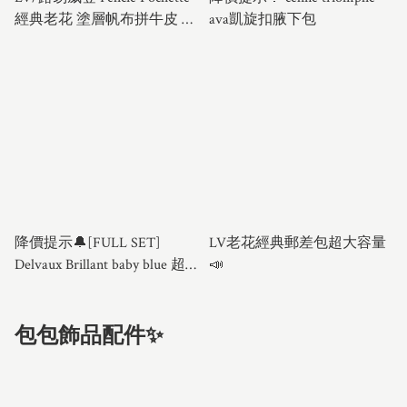
經典老花 塗層帆布拼牛皮 三
ava凱旋扣腋下包
合一袋
降價提示🔔[FULL SET]
LV老花經典郵差包超大容量
Delvaux Brillant baby blue 超
📣
罕有全套🩵
包包飾品配件✨