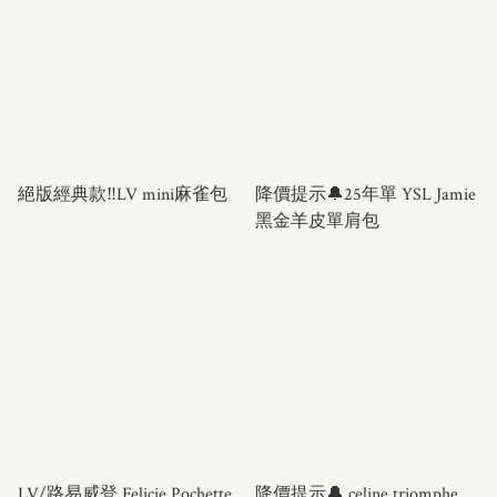
熱門款
絕版經典款‼️LV mini麻雀包
降價提示🔔25年單 YSL Jamie
黑金羊皮單肩包
LV/路易威登 Felicie Pochette
降價提示🔔 celine triomphe