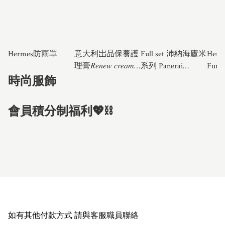
Hermes防雨罩
意大利岀品保養護
Full set 沛納海廬米
Herme
理膏𝑅𝑒𝑛𝑒𝑤 𝑐𝑟𝑒𝑎𝑚
系列 Panerai
Funn
🇮🇹
Luminor Marina
SS2
時尚服飾
會員積分制福利💖⛓️
如有其他付款方式 請與客服職員聯絡