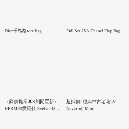
Dior千島格tote bag
Full Set 25A Chanel Flap Bag
（降價提示🔔K刻閒置新）
超抵價‼️經典中古老花LV
HERMES愛馬仕 Evelyne16 伊
Neverfull M'm
芙琳mini餅乾色銀扣 純色肩
帶斜挎單肩包 熱門尺寸 經典