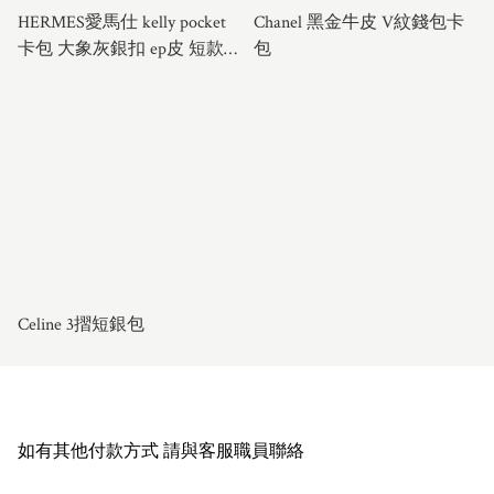
HERMES愛馬仕 kelly pocket
Chanel 黑金牛皮 V紋錢包卡
卡包 大象灰銀扣 ep皮 短款
包
錢包 可DIY肩帶可以做斜跨
熱門配色 經典款手拿包 男女
同款
Celine 3摺短銀包
如有其他付款方式 請與客服職員聯絡