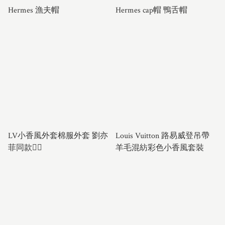
Hermes 漁夫帽
Hermes cap帽 鴨舌帽
LV小香風外套棉服外套 劉亦
Louis Vuitton 路易威登吊帶
菲同款❤️‍🔥
羊毛混紡彩色小香風套裝