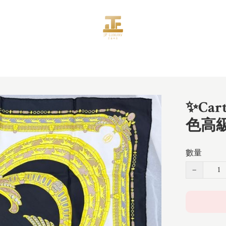
✨Ca
色高
數量
−