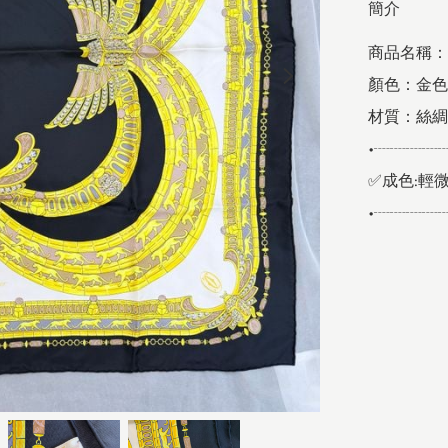
簡介
商品名稱：
顏色：金色

材質：絲綢

•┈┈┈┈
✅成色:輕微
•┈┈┈┈