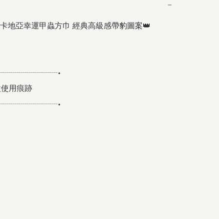
−
卡地亞幸運甲蟲方巾 經典高級感帶豹圖案👑

┈┈┈┈┈┈┈┈•

使用痕跡

┈┈┈┈┈┈┈┈•