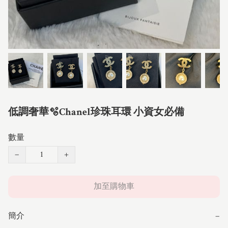
低調奢華🫧Chanel珍珠耳環 小資女必備
數量
−
+
加至購物車
簡介
−