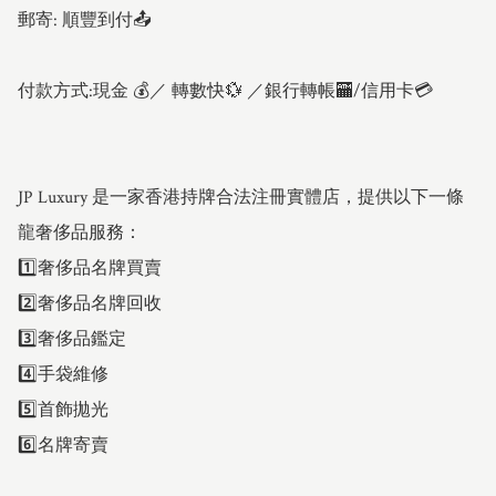
郵寄: 順豐到付📤

付款方式:現金 💰／ 轉數快💱 ／銀行轉帳🏧/信用卡💳

JP Luxury 是一家香港持牌合法注冊實體店，提供以下一條
龍奢侈品服務：

1️⃣奢侈品名牌買賣

2️⃣奢侈品名牌回收 

3️⃣奢侈品鑑定 

4️⃣手袋維修 

5️⃣首飾拋光 

6️⃣名牌寄賣
