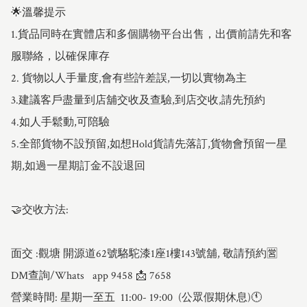
🌟溫馨提示

1.貨品同時在實體店和多個購物平台出售，出價前請先和客
服聯絡，以確保庫存

2. 貨物以人手量度,會有些許差誤,一切以實物為主

3.建議客戶盡量到店舖交收及查驗,到店交收,請先預約

4.如人手鬆動,可陪驗

5.全部貨物不設預留,如想Hold貨請先落訂,貨物會預留一星
期,如過一星期訂金不設退回

🤝交收方法:

面交 :觀塘 開源道62號駱駝漆1座1樓143號舖, 敬請預約🈺

DM查詢/Whats   app 9458 📩 7658

營業時間: 星期一至五  11:00- 19:00  (公眾假期休息)🕚
