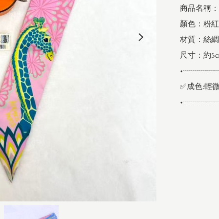
商品名稱：H
顏色：粉紅
材質：絲綢

尺寸：約5cm 
•┈┈┈┈
✅成色:輕微
•┈┈┈┈