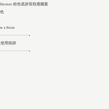
ermès 粉色底拼長頸鹿圖案

色

x 86cm

┈┈┈┈┈┈┈┈•

使用痕跡

┈┈┈┈┈┈┈┈•