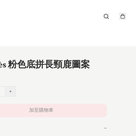
mès 粉色底拼長頸鹿圖案
+
加至購物車
−