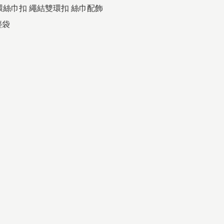
 雙環絲巾扣 繩結雙環扣 絲巾配飾

塵袋