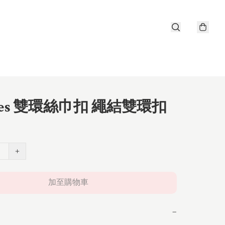
mes 雙環絲巾扣 繩結雙環扣
+
加至購物車
−