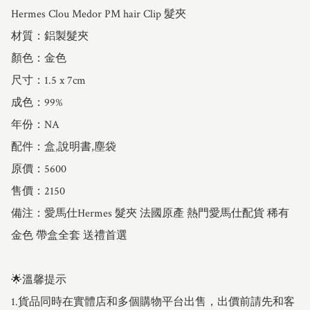
Hermes Clou Medor PM hair Clip 髮夾

材質：鋁製髮夾

顏色：金色

尺寸：1.5 x 7cm

成色：99%

年份：NA

配件：盒,說明書,塵袋

原價：5600

售價：2150

備注：愛馬仕Hermes 髮夾 法國原產 熱門愛馬仕配貨 稀有
金色 帶盒全套 送禮首選

🌟溫馨提示

1.貨品同時在實體店和多個購物平台出售，出價前請先和客