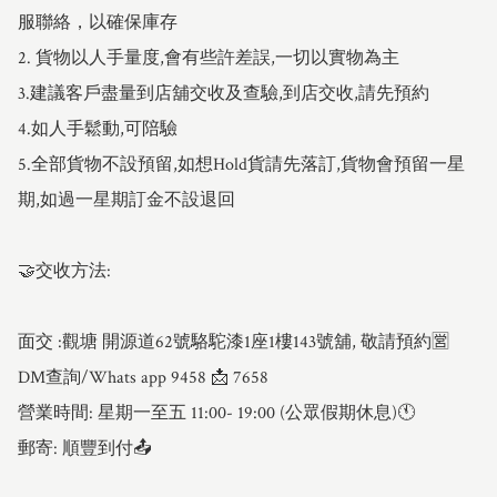
服聯絡，以確保庫存

2. 貨物以人手量度,會有些許差誤,一切以實物為主

3.建議客戶盡量到店舖交收及查驗,到店交收,請先預約

4.如人手鬆動,可陪驗

5.全部貨物不設預留,如想Hold貨請先落訂,貨物會預留一星
期,如過一星期訂金不設退回

🤝交收方法:

面交 :觀塘 開源道62號駱駝漆1座1樓143號舖, 敬請預約🈺

DM查詢/Whats app 9458 📩 7658

營業時間: 星期一至五 11:00- 19:00 (公眾假期休息)🕚

郵寄: 順豐到付📤
