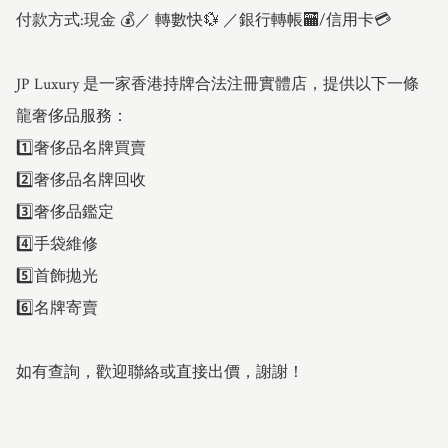
付款方式:現金 💰／ 轉數快💱 ／銀行轉帳🏧/信用卡💳

JP Luxury 是一家香港持牌合法注冊實體店，提供以下一條
龍奢侈品服務：

1️⃣奢侈品名牌買賣

2️⃣奢侈品名牌回收

3️⃣奢侈品鑑定

4️⃣手袋維修

5️⃣首飾拋光

6️⃣名牌寄賣

如有查詢，歡迎聯絡或直接出價，謝謝！