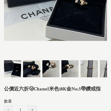
公價近六折🫢Chanel米色18K金No.5帶鑽戒指
數量
−
+