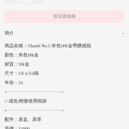
加至購物車
簡介
−
商品名稱：Chanel No.5 米色18K金帶鑽戒指

顏色：米色18k金

材質：18k金

尺寸：US 6/52碼

年份：24

•┈┈┈┈┈┈┈┈┈┈┈┈•

✅成色:輕微使用痕跡

•┈┈┈┈┈┈┈┈┈┈┈┈•

配件：原盒、原單

原價：32000