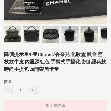
降價提示🔔✨🖤Chanel/香奈兒 化妝盒 黑金 荔
枝紋牛皮 內里深紅色 手柄式手提化妝包 經典款
時尚手提包 28開帶黑卡🖤
數量
−
+
加至購物車