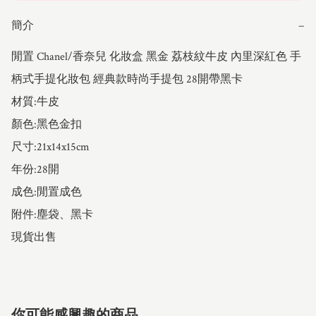
簡介
−
閒置 Chanel/香奈兒 化妝盒 黑金 荔枝紋牛皮 內里深紅色 手
柄式手提化妝包 經典款時尚手提包 28開帶黑卡

材質:牛皮

顏色:黑色金扣

尺寸:21x14x15cm

年份:28開

成色:閒置成色

附件:塵袋、黑卡

現貨出售
你可能感興趣的商品