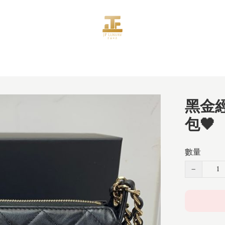
黑金經
包🖤
數量
−