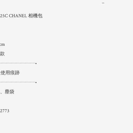
−
C CHANEL 相機包

m

款

┈┈┈┈┈┈┈┈•

使用痕跡

┈┈┈┈┈┈┈┈•

、塵袋

773