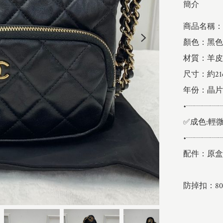
簡介
商品名稱：25
顏色：黑色

材質：羊皮

尺寸：約21c
年份：晶片
•┈┈┈┈
✅成色:輕微
•┈┈┈┈
配件：原盒
防掉扣：802