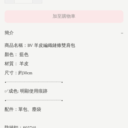
加至購物車
簡介
−
商品名稱：BV 羊皮編織鏈條雙肩包

顏色： 藍色

材質： 羊皮

尺寸：約30cm

•┈┈┈┈┈┈┈┈┈┈┈┈•

✅成色: 明顯使用痕跡

•┈┈┈┈┈┈┈┈┈┈┈┈•

配件：單包、塵袋

防掉扣：802745