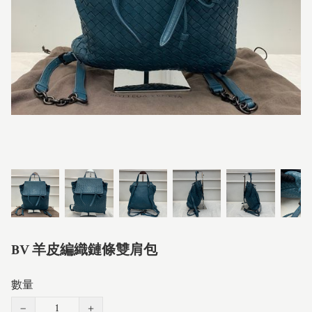
BV 羊皮編織鏈條雙肩包
數量
−
+