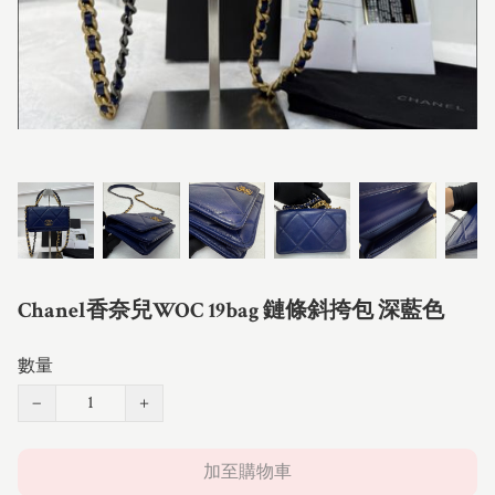
Chanel香奈兒WOC 19bag 鏈條斜挎包 深藍色
數量
−
+
加至購物車