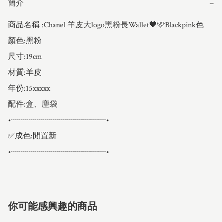
簡介
−
商品名稱 :Chanel 羊皮大logo黑粉長Wallet🖤🩷Blackpink色

顏色:黑粉

尺寸:19cm

材質:羊皮

年份:15xxxxx

配件:盒、塵袋

•┈┈┈┈┈┈┈┈┈┈┈┈•

✅成色:閒置新

•┈┈┈┈┈┈┈┈┈┈┈┈•
你可能感興趣的商品