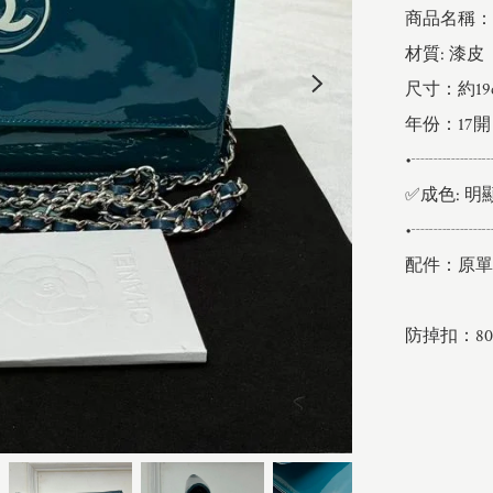
商品名稱：Ch
材質: 漆皮

尺寸：約19c
年份：17開

•┈┈┈┈
✅成色: 明
•┈┈┈┈
配件：原單

防掉扣：802