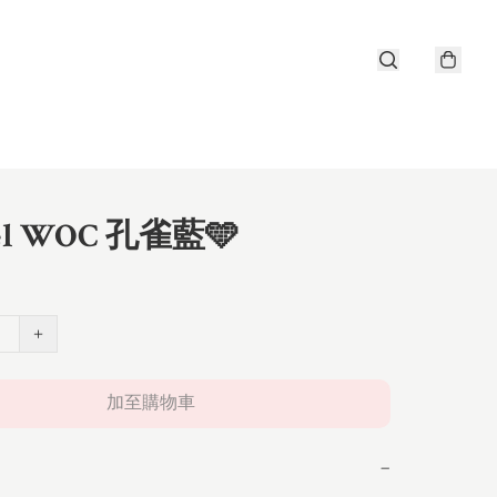
el WOC 孔雀藍🩵
+
加至購物車
−