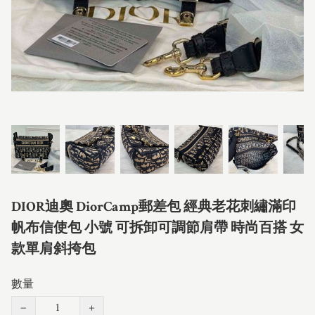
DIOR迪奧 DiorCamp郵差包 經典老花刺繡滿印
帆布信使包 小號 可拆卸可調節肩帶 時尚百搭 女
款單肩斜挎包
數量
−
+