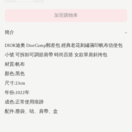
加至購物車
簡介
−
DIOR迪奧 DiorCamp郵差包 經典老花刺繡滿印帆布信使包 
小號 可拆卸可調節肩帶 時尚百搭 女款單肩斜挎包

材質:帆布

顏色:黑色

尺寸:23cm

年份:2022年

成色:正常使用痕跡

配件:塵袋、咭、肩帶、盒
