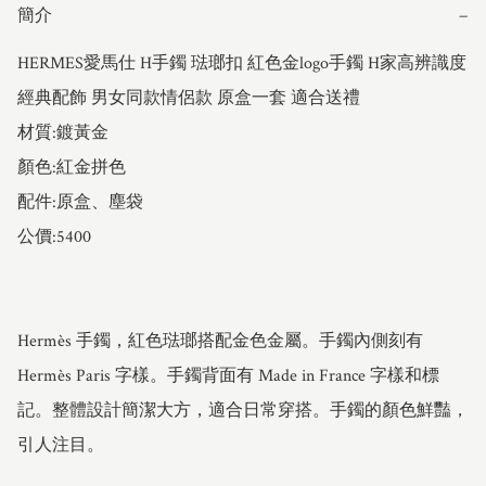
簡介
−
HERMES愛馬仕 H手鐲 琺瑯扣 紅色金logo手鐲 H家高辨識度
經典配飾 男女同款情侶款 原盒一套 適合送禮 

材質:鍍黃金

顏色:紅金拼色

配件:原盒、塵袋

公價:5400

Hermès 手鐲，紅色琺瑯搭配金色金屬。手鐲內側刻有 
Hermès Paris 字樣。手鐲背面有 Made in France 字樣和標
記。整體設計簡潔大方，適合日常穿搭。手鐲的顏色鮮豔，
引人注目。