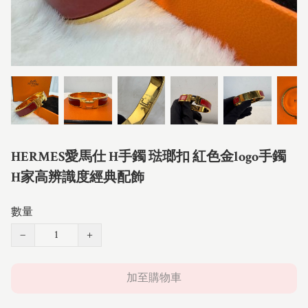
HERMES愛馬仕 H手鐲 琺瑯扣 紅色金logo手鐲
H家高辨識度經典配飾
數量
−
+
加至購物車