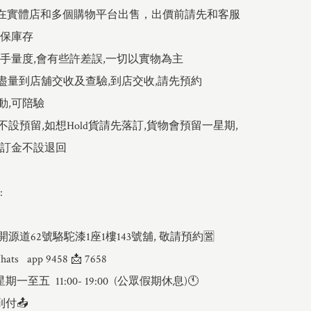
時在實體店和多個購物平台出售，出價前請先和客服
保庫存

人手量度,會有些許差誤,一切以實物為主

戶盡量到店舖交收及查驗,到店交收,請先預約

動,可陪驗

不設預留,如想Hold貨請先落訂,貨物會預留一星期,
訂金不設退回



 開源道62號駱駝漆1座1樓143號舖, 敬請預約🈺

   app 9458 📩 7658

一至五  11:00- 19:00  (公眾假期休息)🕚

付📤
