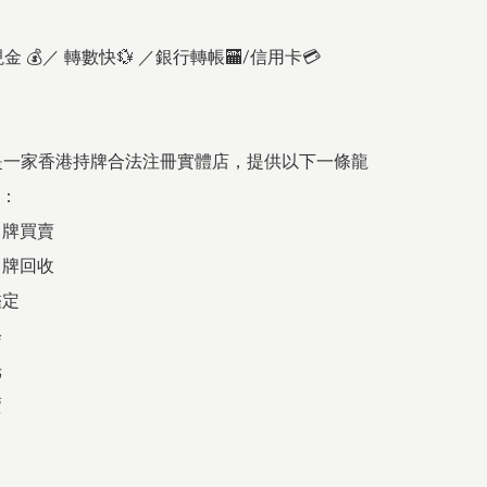
金 💰／ 轉數快💱 ／銀行轉帳🏧/信用卡💳

ury 是一家香港持牌合法注冊實體店，提供以下一條龍
：

名牌買賣

牌回收 

定 






