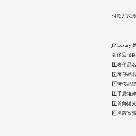
付款方式:現
JP Lux
奢侈品服務
1️⃣奢侈品
2️⃣奢侈品名
3️⃣奢侈品鑑
4️⃣手袋維修 
5️⃣首飾拋光 
6️⃣名牌寄賣