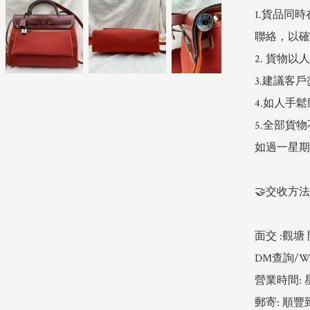
1.貨品同
聯絡，以確
2. 貨物以
3.建議客
4.如人手鬆
5.全部貨物
如過一星期
🤝交收方法:
面交 :觀塘
DM查詢/Whats
營業時間: 星期
郵寄: 順豐到