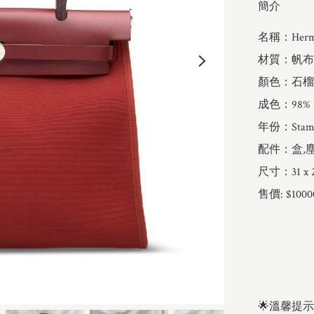
簡介
名稱：Herm
材質：帆布拼va
顏色：石榴
成色：98%

年份：Stamp
配件：盒,塵
尺寸：31 x 24
售價: $10000
🌟溫馨提示
