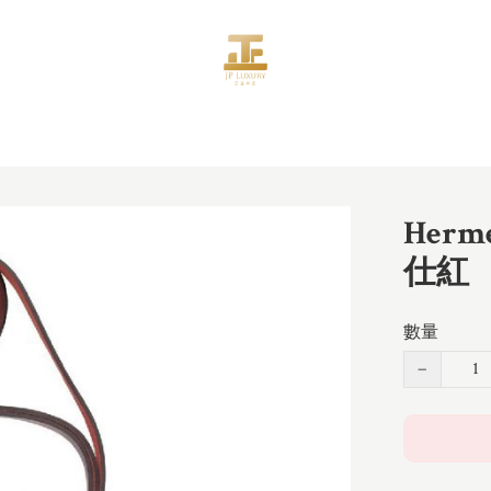
Herm
仕紅
數量
−