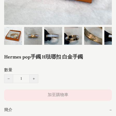
Hermes pop手鐲 H琺瑯扣 白金手鐲
數量
−
+
加至購物車
簡介
−