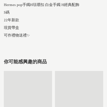
Hermes pop手鐲H琺瑯扣 白金手鐲 H經典配飾 

S碼 

22年新款  

現貨帶盒 

可作禮物送禮✨
你可能感興趣的商品