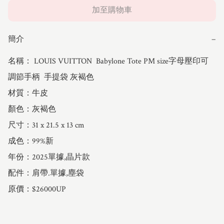
加至購物車
簡介
−
名稱： LOUIS VUITTON  Babylone Tote PM size字母壓印可
調節手柄  手提袋 灰褐色

材質：牛皮

顏色：灰褐色

尺寸：31 x 21.5 x 13 cm

成色：99%新

年份：2025單據,晶片款

配件：肩帶.單據,塵袋

原價：$26000UP