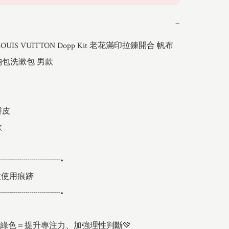
−
OUIS VUITTON Dopp Kit 老花滿印拉鍊開合 帆布
包洗漱包 男款 

皮



┈┈┈┈┈┈┈┈•

使用痕跡

┈┈┈┈┈┈┈┈•

＋綠色＝提升專注力、加強理性判斷💚