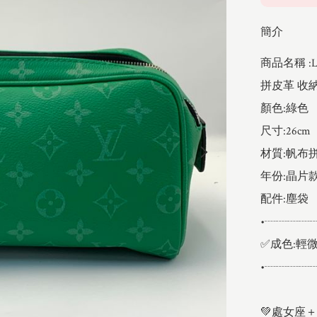
簡介
商品名稱 :L
拼皮革 收納
顏色:綠色

尺寸:26cm

材質:帆布拼
年份:晶片款
配件:塵袋

•┈┈┈┈
✅成色:輕微
•┈┈┈┈
💚處女座