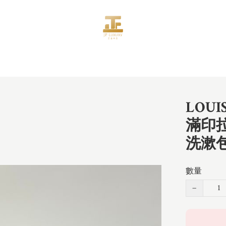
LOUI
滿印
洗漱包
數量
−