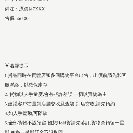
備注：原價$17XXX

售價: $6500

🌟溫馨提示

1.貨品同時在實體店和多個購物平台出售，出價前請先和客
服聯絡，以確保庫存

2. 貨物以人手量度,會有些許差誤,一切以實物為主

3.建議客戶盡量到店舖交收及查驗,到店交收,請先預約

4.如人手鬆動,可陪驗

5.全部貨物不設預留,如想Hold貨請先落訂,貨物會預留一星
期,如過一星期訂金不設退回
