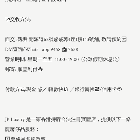
🤝交收方法:

面交 :觀塘 開源道62號駱駝漆1座1樓143號舖, 敬請預約🈺

DM查詢/Whats   app 9458 📩 7658

營業時間: 星期一至五  11:00- 19:00  (公眾假期休息)🕚

郵寄: 順豐到付📤

付款方式:現金 💰／ 轉數快💱 ／銀行轉帳🏧/信用卡💳

JP Luxury 是一家香港持牌合法注冊實體店，提供以下一條
龍奢侈品服務：

1️⃣奢侈品名牌買賣
