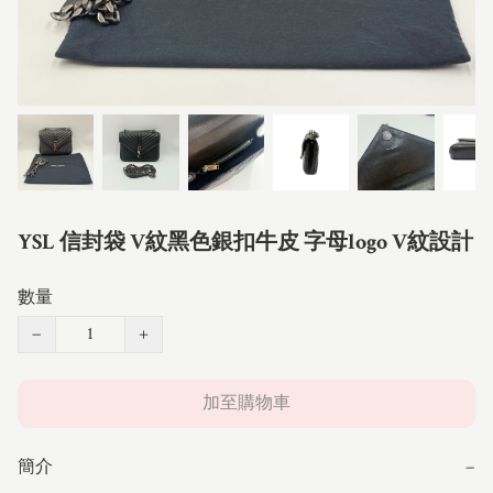
YSL 信封袋 V紋黑色銀扣牛皮 字母logo V紋設計
數量
−
+
加至購物車
簡介
−